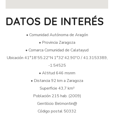
DATOS DE INTERÉS
• Comunidad Autónoma de Aragón
• Provincia Zaragoza
• Comarca Comunidad de Calatayud
Ubicación 41°18′55.22″N 1°32′42.90″O / 41.3153389,
-1.54525
• Altitud 646 msnm
• Distancia 92 km a Zaragoza
Superficie 43,7 km²
Población 215 hab. (2009)
Gentilicio Belmontin@
Código postal 50332